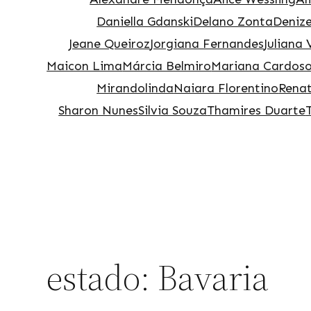
Daniella Gdanski
Delano Zonta
Deniz
Jeane Queiroz
Jorgiana Fernandes
Juliana 
Maicon Lima
Márcia Belmiro
Mariana Cardos
Mirandolinda
Naiara Florentino
Rena
Sharon Nunes
Silvia Souza
Thamires Duarte
estado:
Bavaria