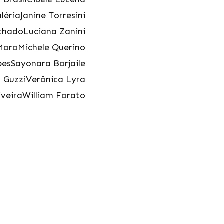
léria
Janine Torresini
chado
Luciana Zanini
Moro
Michele Querino
pes
Sayonara Borjaile
 Guzzi
Verônica Lyra
iveira
William Forato