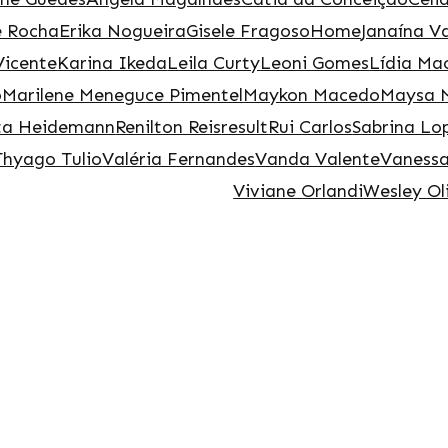
e Rocha
Erika Nogueira
Gisele Fragoso
Home
Janaína Va
Vicente
Karina Ikeda
Leila Curty
Leoni Gomes
Lídia Ma
o
Marilene Meneguce Pimentel
Maykon Macedo
Maysa 
ta Heidemann
Renilton Reis
result
Rui Carlos
Sabrina Lo
Thyago Tulio
Valéria Fernandes
Vanda Valente
Vanessa
Viviane Orlandi
Wesley Ol