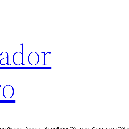
ador
ro
ine Guedes
Angela Magalhães
Cátia da Conceição
Célia