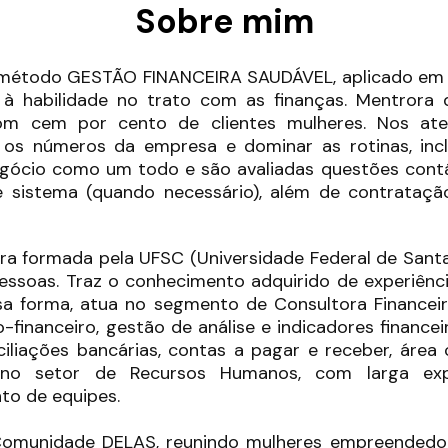
Sobre mim
o método GESTÃO FINANCEIRA SAUDÁVEL, aplicado em c
 à habilidade no trato com as finanças. Mentrora
om cem por cento de clientes mulheres. Nos ate
os números da empresa e dominar as rotinas, inclu
egócio como um todo e são avaliadas questões contábe
 sistema (quando necessário), além de contrataç
ora formada pela UFSC (Universidade Federal de Sant
soas. Traz o conhecimento adquirido de experiênci
sa forma, atua no segmento de Consultora Financei
financeiro, gestão de análise e indicadores finance
ciliações bancárias, contas a pagar e receber, área c
e no setor de Recursos Humanos, com larga ex
to de equipes.
 Comunidade DELAS, reunindo mulheres empreended