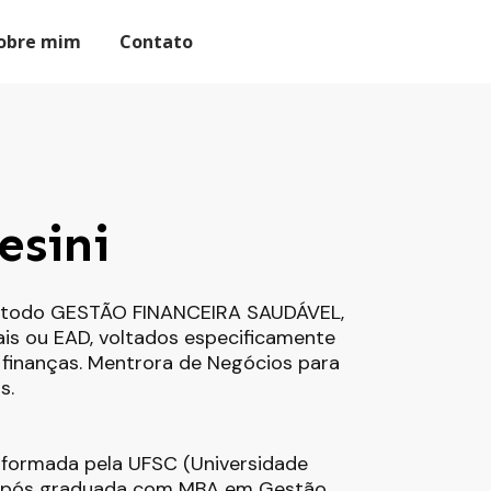
obre mim
Contato
esini
método GESTÃO FINANCEIRA SAUDÁVEL,
ais ou EAD, voltados especificamente
 finanças. Mentrora de Negócios para
s.
a formada pela UFSC (Universidade
 e pós graduada com MBA em Gestão